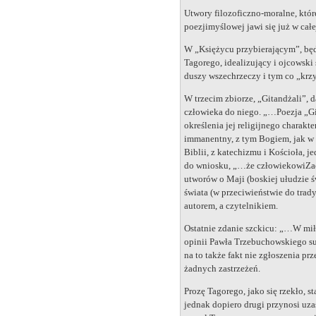
Utwory filozoficzno-moralne, któ
poezjimyślowej jawi się już w całej
W „Księżycu przybierającym”, będ
Tagorego, idealizujący i ojcowski 
duszy wszechrzeczy i tym co „krzy
W trzecim zbiorze, „Gitandżali”, 
człowieka do niego. „…Poezja „Git
określenia jej religijnego charak
immanentny, z tym Bogiem, jak w f
Biblii, z katechizmu i Kościoła
do wniosku, „…że człowiekowiZach
utworów o Maji (boskiej ułudzie ś
świata (w przeciwieństwie do tra
autorem, a czytelnikiem.
Ostatnie zdanie szckicu: „…W miło
opinii Pawła Trzebuchowskiego su
na to także fakt nie zgłoszenia p
żadnych zastrzeżeń.
Prozę Tagorego, jako się rzekło, 
jednak dopiero drugi przynosi uz