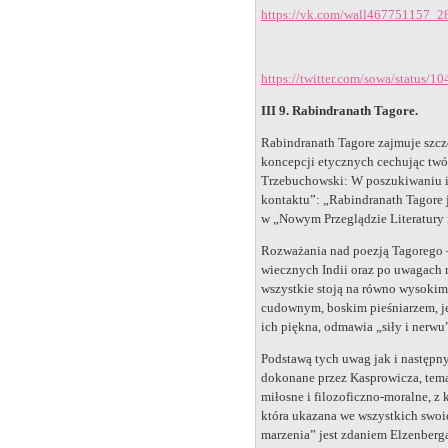
https://vk.com/wall467751157_2
https://twitter.com/sowa/status
III 9. Rabindranath Tagore.
Rabindranath Tagore zajmuje szcz
koncepcji etycznych cechując twó
Trzebuchowski: W poszukiwaniu id
kontaktu”: „Rabindranath Tagore j
w „Nowym Przeglądzie Literatury i
Rozważania nad poezją Tagorego –
wiecznych Indii oraz po uwagach n
wszystkie stoją na równo wysokim 
cudownym, boskim pieśniarzem, je
ich piękna, odmawia „siły i nerwu
Podstawą tych uwag jak i następny
dokonane przez Kasprowicza, temat
miłosne i filozoficzno-moralne, z 
która ukazana we wszystkich swoi
marzenia” jest zdaniem Elzenberg