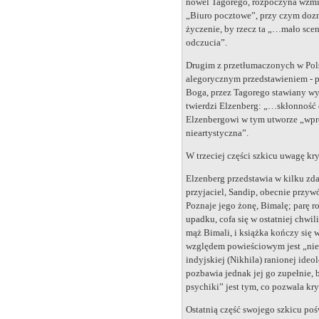
nowel Tagorego, rozpoczyna wzmia
„Biuro pocztowe”, przy czym dozn
życzenie, by rzecz ta „…mało sce
odczucia”.
Drugim z przetłumaczonych w Pols
alegorycznym przedstawieniem - p
Boga, przez Tagorego stawiany wy
twierdzi Elzenberg: „…skłonność d
Elzenbergowi w tym utworze „wpros
nieartystyczna”.
W trzeciej części szkicu uwagę kr
Elzenberg przedstawia w kilku zd
przyjaciel, Sandip, obecnie przyw
Poznaje jego żonę, Bimalę; parę 
upadku, cofa się w ostatniej chwi
mąż Bimali, i książka kończy się 
względem powieściowym jest „nies
indyjskiej (Nikhila) ranionej ideo
pozbawia jednak jej go zupełnie, 
psychiki” jest tym, co pozwala k
Ostatnią część swojego szkicu poś