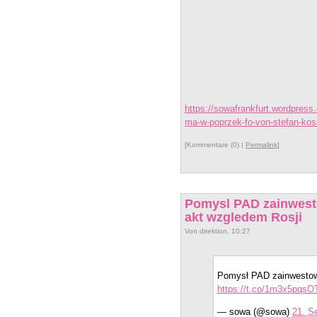
https://sowafrankfurt.wordpress
ma-w-poprzek-fo-von-stefan-kos
[Kommentare (0) |
Permalink
]
Pomysl PAD zainwesto
akt wzgledem Rosji
Von direktion, 10:27
Pomysł PAD zainwestowa
https://t.co/1m3x5pqsO
— sowa (@sowa)
21. S