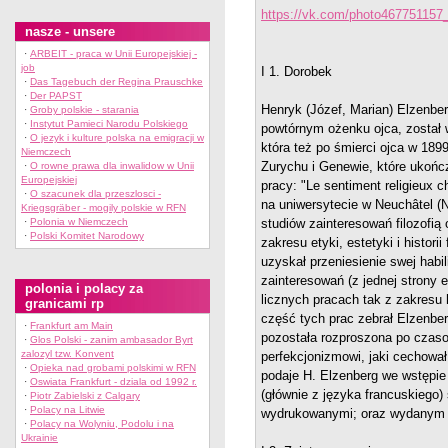
https://vk.com/photo46775115
nasze - unsere
·
ARBEIT - praca w Unii Europejskiej -
job
I 1. Dorobek
·
Das Tagebuch der Regina Prauschke
·
Der PAPST
Henryk (Józef, Marian) Elzenber
·
Groby polskie - starania
·
Instytut Pamieci Narodu Polskiego
powtórnym ożenku ojca, został w
·
O jezyk i kulture polska na emigracji w
która też po śmierci ojca w 189
Niemczech
Zurychu i Genewie, które ukończ
·
O rowne prawa dla inwalidow w Unii
Europejskiej
pracy: "Le sentiment religieux c
·
O szacunek dla przeszlosci -
na uniwersytecie w Neuchâtel (N
Kriegsgräber - mogily polskie w RFN
·
Polonia w Niemczech
studiów zainteresowań filozofią 
·
Polski Komitet Narodowy
zakresu etyki, estetyki i historii
uzyskał przeniesienie swej habili
zainteresowań (z jednej strony 
polonia i polacy za
licznych pracach tak z zakresu hi
granicami rp
część tych prac zebrał Elzenbe
·
Frankfurt am Main
pozostała rozproszona po czaso
·
Glos Polski - zanim ambasador Byrt
zalozyl tzw. Konvent
perfekcjonizmowi, jaki cechowa
·
Opieka nad grobami polskimi w RFN
podaje H. Elzenberg we wstępie d
·
Oswiata Frankfurt - dziala od 1992 r.
(głównie z języka francuskiego)
·
Piotr Zabielski z Calgary
·
Polacy na Litwie
wydrukowanymi; oraz wydanym w 1
·
Polacy na Wolyniu, Podolu i na
Ukrainie