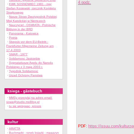
4 godz.
·
KWK SOSNOWIEC 1981 - mgr
Stefan Kosiewski, rzecznik Komitetu
Strajkowego
·
Nasze Slowo Dwutygodnik Polskiej
Misji Katolickiej w Niemczech
·
Nauczyciel - OSWIATA - Polnische
Bildung in der BRD
·
Panorama - Katowice
·
Poeta
·
Skepsis vor dem EU-Beitritt -
Frankfurter Allgemeine Zeitung am
17.4.2003
·
SMAR - 1977
·
Solidarnosc Jastrzebie
·
Sygnatatiusze Apelu do Narodu
Polskiego z 3 maja 2003 r.
·
Tygodnik Solidarnosc
·
Urzad Ochrony Panstwa
ksiega - gästebuch
·
MMSy przesylaj na adres email:
sowa@studio.moBlog.pl
·
tu sie wpisywac, prosze
kultur
PDF
:
https://issuu.com/kulturz
·
ARATTA
·
Buchmarkt - rynek ksiazki - magazyn