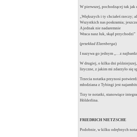
W pierwszej, pochodzącej tak jak 
„Większych i ty chciałeś rzeczy; a
Wszystkich nas poskramia; jeszcze
A jednak nie nadaremnie
Wraca nasz łuk, skąd przychodzi”
(
przekład Elzenberga
)
I nazywa go jednym „…z najbardzi
W drugiej, o kilka dni późniejsze
liryczne, z jakim mi zdarzyło się s
Trzecia notatka przynosi potwier
młodziana z Tybingi jest najambit
Trzy te notatki, stanowiące integr
Hölderlina.
FRIEDRICH NIETZSCHE
Podobnie, w kilku odrębnych nota