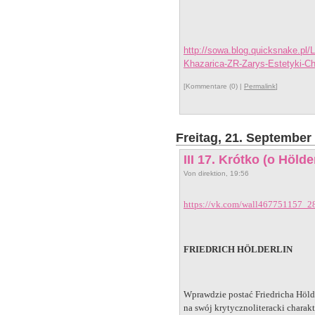
http://sowa.blog.quicksnake.pl
Khazarica-ZR-Zarys-Estetyki-C
[Kommentare (0) |
Permalink
]
Freitag, 21. September
III 17. Krótko (o Hölde
Von direktion, 19:56
https://vk.com/wall467751157_2
FRIEDRICH HÖLDERLIN
Wprawdzie postać Friedricha Hölde
na swój krytycznoliteracki charak