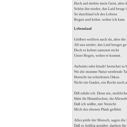
Hoch auf strebte mein Geist, aber 
Schön ihn nieder; das Laid beugt i
So durchlauf ich des Lebens
Bogen und kehre, woher ich kam.
Lebenslauf
Größers wolltest auch du, aber die
All uns nieder; das Laid beuget ge
Doch es kehret umsonst nicht
Unser Bogen, woher er kommt.
Aufwärts oder hinab! herrschet in 
Wo die stumme Natur werdende Tag
Herrscht im schiefesten Orkus
Nicht ein Grades, ein Recht noch 
Diß erfuhr ich. Denn nie, sterblic
Habt ihr Himmlischen, ihr Alleser
Daß ich wüßte, mit Vorsicht
Mich des ebenen Pfads geführt.
Alles prüfe der Mensch, sagen die
Daß er, kräftig genährt, danken für 