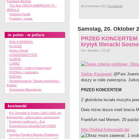
Frantisek Bednár
·
The first CZECH-AMERICAN TV -
[Kommentare (0) |
Permalink
]
HERALD
·
Vladimír Pavlík
·
Footbag - zoska
Samstag, 20. Oktober 
in polen - w polsce
PRZED KONCERTEM PD
·
BIALA RAWSKA
krytyk literacki Sos
·
KLUCZE
·
Gmina Piecki
Von direktion, 10:33
·
KONSERWATYSTA
·
KURPIE
·
LOBEZ
·
OCHABY / kulisy prywatyzacji
·
POZNAn / kulturalny
Stefan Kosiewski
@Pani Joannie
·
RODAKI
duszy w ciele zwierzęcia. Jurko
·
Stowarzyszenie "Nasza przyszlosc -
Polska"
PRZED KONCERTEM
·
Tomaszów Mazowiecki
Z głośników leciała muzyka pow
kosiewski
Dwie różne dusze mieli bracia 
·
Ein Jornalist in Polen 1981-1982 ein
Kriegsopfer - ofiara stanu wojennego
Frankfurt nad Menem, 20 paździ
·
Emigrant polityczny - Exil
·
Europäische Gesellschaft PONS
http://hofgut-hohenwald.de/
GAULI
·
Instytut Pamieci Narodu Polskiego
·
Katolicki Tygodnik Spoleczny LAD