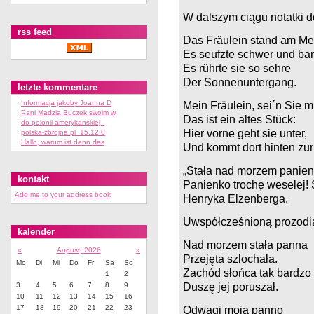
W dalszym ciągu notatki 
rss feed
Das Fräulein stand am Me
Es seufzte schwer und ba
Es rührte sie so sehre
Der Sonnenuntergang.
letzte kommentare
·
Informacja jakoby Joanna D
Mein Fräulein, sei´n Sie m
·
Pani Madzia Buczek swoim w
Das ist ein altes Stück:
·
do polonii amerykanskiej
Hier vorne geht sie unter,
·
polska-zbrojna.pl 15.12.0
·
Hallo, warum ist denn das
Und kommt dort hinten zur
„Stała nad morzem panienk
kontakt
Panienko trochę weselej! S
Add me to your address book
Henryka Elzenberga.
Uwspółcześnioną prozodią
kalender
Nad morzem stała panna
«
August, 2026
»
Przejęta szlochała.
Mo
Di
Mi
Do
Fr
Sa
So
Zachód słońca tak bardzo
1
2
3
4
5
6
7
8
9
Duszę jej poruszał.
10
11
12
13
14
15
16
17
18
19
20
21
22
23
Odwagi moja panno