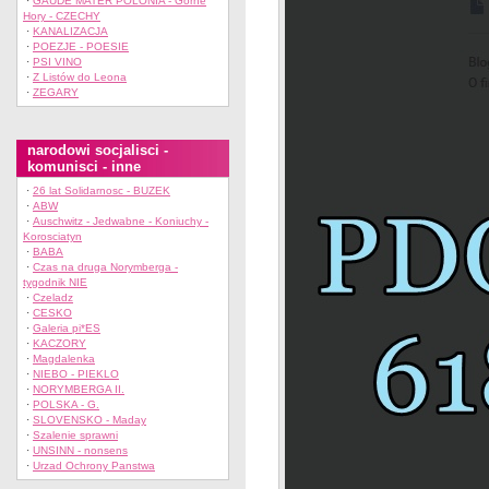
·
GAUDE MATER POLONIA - Gorne
Hory - CZECHY
·
KANALIZACJA
·
POEZJE - POESIE
·
PSI VINO
·
Z Listów do Leona
·
ZEGARY
narodowi socjalisci -
komunisci - inne
·
26 lat Solidarnosc - BUZEK
·
ABW
·
Auschwitz - Jedwabne - Koniuchy -
Korosciatyn
·
BABA
·
Czas na druga Norymberga -
tygodnik NIE
·
Czeladz
·
CESKO
·
Galeria pi*ES
·
KACZORY
·
Magdalenka
·
NIEBO - PIEKLO
·
NORYMBERGA II.
·
POLSKA - G.
·
SLOVENSKO - Maday
·
Szalenie sprawni
·
UNSINN - nonsens
·
Urzad Ochrony Panstwa