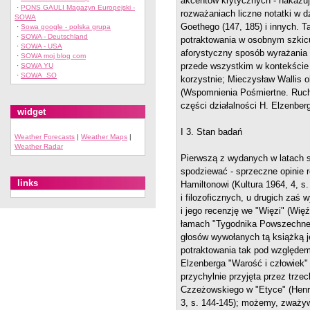
akcentów krytycznych - nakazuj
·
PONS GAULI Magazyn Europejski -
rozważaniach liczne notatki w d
SOWA
Goethego (147, 185) i innych. T
·
Sowa google - polska grupa
·
SOWA - Deutschland
potraktowania w osobnym szkic
·
SOWA - USA
aforystyczny sposób wyrażania 
·
SOWA moj blog com
przede wszystkim w kontekście
·
SOWA YU
·
SOWA_SO
korzystnie; Mieczysław Wallis o
(Wspomnienia Pośmiertne. Ruch F
części działalności H. Elzenber
widget
I 3. Stan badań
Weather Forecasts
|
Weather Maps
|
Weather Radar
Pierwszą z wydanych w latach sz
spodziewać - sprzeczne opinie 
links
Hamiltonowi (Kultura 1964, 4, s
i filozoficznych, u drugich zaś
i jego recenzję we "Więzi" (Wię
łamach "Tygodnika Powszechnego
głosów wywołanych tą książką jes
potraktowania tak pod względem 
Elzenberga "Warość i człowiek"
przychylnie przyjęta przez trz
Czzeżowskiego w "Etyce" (Henryk
3, s. 144-145); możemy, zważyw