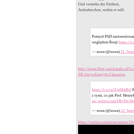
Und verstehe die Freiheit,
Aufzubrechen, wohin er will.
Pomysł PAD zainwestowan
względem Rosji
https://
— sowa (@sowa)
21. Sep
http://sowa.blog.quicksnake.pl/L
ZR-Zarys-Estetyki-Chazarow
https://t.co/n5Ug0bhBrJ
B
z tymi, co jak Prof. Hen
pic.twitter.com/FByDv30
— sowa (@sowa)
22. Sep
https://twitter.com/sowa/status