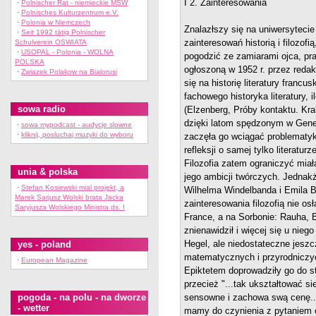
I 2. Zainteresowania
·
Polnischer Rat - niemieckie MSW
·
Polnisches Kulturzentrum e.V.
·
Polonia w Niemczech
Znalazłszy się na uniwersytecie
·
Seit 1992 tätig Polnischer
zainteresowań historią i filozofią
Schulverein OSWIATA
·
USOPAL - Polonia - WOLNA
pogodzić ze zamiarami ojca, pr
POLSKA
ogłoszoną w 1952 r. przez reda
·
Zwiazek Polakow na Bialorusi
się na historię literatury franc
fachowego historyka literatury, 
sowa radio
(Elzenberg, Próby kontaktu. Kra
dzięki latom spędzonym w Genewi
·
sowa mypodcast - audycje slowne
·
kliknij, posluchaj muzyki do wyboru
zaczęła go wciągać problematyk
refleksji o samej tylko literaturz
Filozofia zatem ograniczyć miała
unia & polska
jego ambicji twórczych. Jednakż
·
Stefan Kosiewski mial projekt, a
Wilhelma Windelbanda i Emila B
Marek Sarjusz Wolski brata Jacka
zainteresowania filozofią nie 
Saryjusza Wolskiego Ministra ds. I
France, a na Sorbonie: Rauha, B
znienawidził i więcej się u niego
Hegel, ale niedostateczne jesz
yes - poland
matematycznych i przyrodniczych
·
European Magazine
Epiktetem doprowadziły go do st
przecież "...tak ukształtować s
pogoda - na polu - na dworze
sensowne i zachowa swą cenę...
- wetter
mamy do czynienia z pytaniem o 