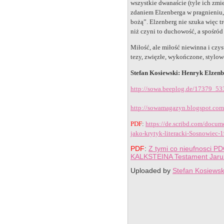
wszystkie dwanaście (tyle ich zmi
zdaniem Elzenberga w pragnieniu
bożą”. Elzenberg nie szuka więc tr
niż czyni to duchowość, a spośród
Miłość, ale miłość niewinna i czys
tezy, zwięzłe, wykończone, stylow
Stefan Kosiewski: Henryk Elzenb
http://sowa.beeplog.de/17379_5
http://sowamagazyn.blogspot.com
PDF
:
https://de.scribd.com/docu
jako-krytyk-literacki-Sosnowiec-1
PDF
:
Z tymi co nieufnosci P
KALKSTEINA Testament Jar
Uploaded by
Stefan Kosiews