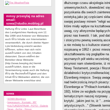
dłuższego czasu aksjologia istnia
uniwersyteckich, dowiedzieć się
pozyskania dla swoich zaintereso
mmsy przesylaj na adres
estetyką jako jej częściami skł
email:
swojej postawy minem "religii wa
sowa@studio.moblog.pl
które miały wpływ na kształtowa
Haftung fÃ¼r Links: Laut Beschluss
uwag, czy aforyzmów będących 
des Landgerichtes Hamburg vom 12.
przez nas kwestii. I tak, pod d
Mai 1998 sind Anbieter von Webseiten
auch fÃ¼r Inhalte von Internetseiten
i stoicyzmu pewną swoistą asce
verantwortlich, die durch direkte Hyper-
a nie mówię tu o kulturze staroży
Link-Verbindung erreicht werden
rozpisaną w 1952 r. przez miesi
kÃ¶nnen, sofern man sich nicht
ausdrÃ¼cklich von den Inhalten
ukształtowaniu się poglądów na
distanziert. Darum erklÃ¤rt der
wyznanych pół wieku wcześniej 
Betreiber diese Webseite
przynosi nam stwierdzenie, iż 
(http://sowa.beeplog.de) hiermit
ausdrÃ¼cklich, dass er die
Nowy Testament, poezja i filoz
Verantwortung sowie auch die Haftung
działalności krytycznoliteracki
fÃ¼r die RechtmÃ¤ÃŸigkeit und den
Inhalt fÃ¼r Webseiten ablehnt, die von
Elzenberg miejsce.
Swoją uwagę 
dieser Webseite erreichbar sind.
nad twórczością innych pisarzy:
Elzenberga w "Próbach kontaktu"
192), które ze względu na przyj
sowa
tematycznym naszej rozprawy. J
·
SOWA Bloglines
krytyki , jakim jest to, iż "...z
·
Impressum - Kontakt - MY
artystycznych..." (Słownik term
·
KULTURZENTRUM - FOTO - Galerie
·
News - Archiv - Group