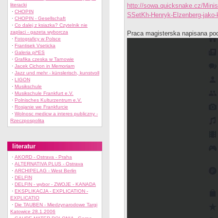
literacki
http://sowa.quicksnake.cz/Mi
·
CHOPIN
SSetKh-Henryk-Elzenberg-jako
·
CHOPIN - Gesellschaft
·
Co dalej z ksiazka? Czytelnik nie
zaplaci - gazeta wyborcza
Praca magisterska napisana po
·
Fotograficy w Polsce
·
Frantisek Vseticka
·
Galeria pi*ES
·
Grafika czeska w Tarnowie
·
Jacek Cichon in Memoriam
·
Jazz und mehr - künslerisch, kunstvoll
·
LIGON
·
Musikschule
·
Musikschule Frankfurt e.V.
·
Polnisches Kulturzentrum e.V.
·
Rosjanie we Frankfurcie
·
Wolnosc medicw a interes publiczny -
Rzeczpospolita
literatur
·
AKORD - Ostrava - Praha
·
ALTERNATIVA PLUS - Ostrava
·
ARCHIPELAG - West Berlin
·
DELFIN
·
DELFIN - wybor - ZWOJE - KANADA
·
EKSPLIKACJA - EXPLICATION -
EXPLICATIO
·
Die TAUBEN - Miedzynarodowe Targi
Katowice 28.1.2006