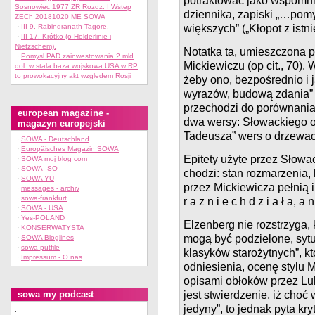
potraktować jako wspomni
Sosnowiec 1977 ZR Rozdz. I Wstep
dziennika, zapiski „…pomy
ZECh 20181020 ME SOWA
·
III 9. Rabindranath Tagore.
większych” („Kłopot z istni
·
III 17. Krótko (o Hölderlinie i
Nietzschem).
Notatka ta, umieszczona pod
·
Pomysl PAD zainwestowania 2 mld
Mickiewiczu (op cit., 70).
dol. w stala baza wojskowa USA w RP
to prowokacyjny akt wzgledem Rosji
żeby ono, bezpośrednio i 
wyrazów, budową zdania” st
przechodzi do porównania
european magazine -
dwa wersy: Słowackiego o
magazyn europejski
Tadeusza” wers o drzewac
·
SOWA - Deutschland
·
Europäisches Magazin SOWA
Epitety użyte przez Słowa
·
SOWA moj blog com
·
SOWA_SO
chodzi: stan rozmarzenia, 
·
SOWA YU
przez Mickiewicza pełnią i
·
messages - archiv
·
sowa-frankfurt
r a z n i e c h d z i a ł a, 
·
SOWA - USA
·
Yes-POLAND
Elzenberg nie rozstrzyga, 
·
KONSERWATYSTA
mogą być podzielone, syt
·
SOWA Bloglines
·
sowa putfile
klasyków starożytnych”, kt
·
Impressum - O nas
odniesienia, ocenę stylu
opisami obłoków przez Luk
sowa my podcast
jest stwierdzenie, iż choć
jedyny”, to jednak pyta kr
.