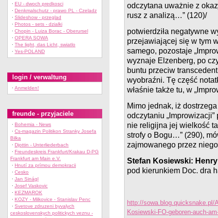
·
EU - dwoch predkosci
odczytana uważnie z okaz
·
Denkmalschutz - prawo PL - Czeladz
rusz z analizą…” (120)/
·
Slideshow - przeglad
·
Photos - sets - dzialki
potwierdziła negatywne wy
·
Chopin - Luiza Borac - Oberursel
·
OPERA SOWA
przejawiającej się w tym 
·
The light, das Licht, swiatlo
samego, pozostaje „Improw
·
Yes-POLAND
wyznaje Elzenberg, po czy
buntu przeciw transcedentn
login / verwaltung
wyobraźni. Tę część notat
·
Anmelden!
właśnie także tu, w „Improw
Mimo jednak, iż dostrzega 
freunde - przyjaciele
odczytaniu „Improwizacji” 
nie religijna jej wielkość
·
Bohemia - News
·
Cs-magazin Politikon Stranky Josefa
strofy o Bogu…” (290), mó
Bilka
zajmowanego przez niego o
·
Djottin - Unterliederbach
·
Freundeskreis Frankfurt/Krakau D-PG
Frankfurt am Main e.V.
Stefan Kosiewski: Henry
·
Hnutí za prímou demokracii
pod kierunkiem Doc. dra
·
Cesko
·
Jan Sinágl
·
Josef Vaskovic
·
KEZMAROK
·
KOZY - Milkovice - Stanislav Penc
http://sowa.blog.quicksnake.p
·
Svetove zdruzeni byvalych
Kosiewski-FO-geboren-auch-a
ceskoslovenskych politickych veznu -