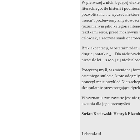
W pierwszej z nich, będącej efekt
literackiego, ile histerii i podni
pozwoliła mu „…wyczuć niektóre zn
„serca”, pozbawiony zmysłowości (
(rozumianym jako kategoria litera
resztkami serca, przed możliwymi
człowiek, a zaczyna smok operow
Brak akceptacji, w ostatnim zdani
drugiej notatki: „…Dla niektórych 
nieścisłości – s w o j e j nieścisłoś
Powyższą myśl, w zmienionej formi
ostatniego stulecia, które odegrał
pouczył mnie przykład Nietzschego
skrupulatnie przestrzegająca dyre
W wyznaniu tym zawarte jest nie t
uznania dla jego przemyśleń.
Stefan Kosiewski: Henryk Elzenbe
Lebenslauf