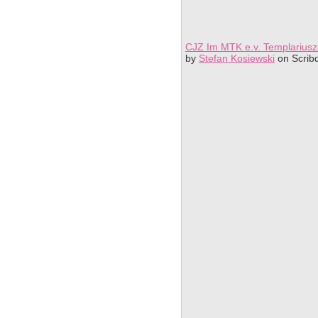
CJZ Im MTK e.v. Templarius
by
Stefan Kosiewski
on Scrib