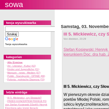
sowa
twoja wyszukiwarka
Samstag, 03. Novembe
III 5. Mickiewicz, czy
Von direktion, 23:29
Twoja wyszukiwarka
Stefan Kosiewski: Henryk 
kierunkiem Doc. dra hab.
kategorien
·
Alle Einträge
·
Art - Literatur - Kultur (42)
·
Kinder und Jugendliche (21)
·
Magazin - news - Medien (37)
·
Politik - Standpunkt - OPINIE (89)
·
Polonia - polnische Diaspora (70)
III 5. Mickiewicz, czy Sło
letzte einträge
W pierwszym okresie dział
·
III 5. Mickiewicz, czy Slowacki?
poetów Młodej Polski, rom
·
PRZED KONCERTEM PDO618 FO
szkicu krytycznoliteracki
von Stefan Kosiewski SSetKh Henryk
Elzenberg jako krytyk literacki