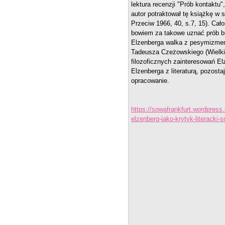
lektura recenzji "Prób kontaktu"
autor potraktował tę książkę w 
Przeciw 1966, 40, s.7, 15).
Cało
bowiem za takowe uznać prób bi
Elzenberga walka z pesymizmem.
Tadeusza Czeżowskiego (Wielki h
filozoficznych zainteresowań El
Elzenberga z literaturą, pozos
opracowanie.
https://sowafrankfurt.wordpress
elzenberg-jako-krytyk-literack