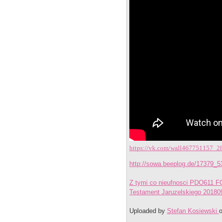
https://vk.com/wall467751157_2
http://sowa.beeplog.de/17379_
Z tymi co nieufnosci PDO611 
Testament Jaruzelskiego 201
Uploaded by
Stefan Kosiewski