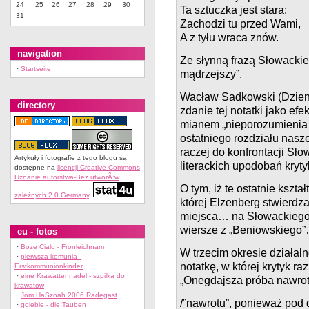
24
25
26
27
28
29
30
Ta sztuczka jest stara:
31
Zachodzi tu przed Wami,
A z tyłu wraca znów.
navigation
Ze słynną frazą Słowackie
·
Startseite
mądrzejszy”.
Wacław Sadkowski (Dzienni
directory
zdanie tej notatki jako ef
mianem „nieporozumienia
ostatniego rozdziału nasze
raczej do konfrontacji Sł
Artykuły i fotografie z tego blogu są
literackich upodobań kryty
dostępne na
licencji Creative Commons
Uznanie autorstwa-Bez utworÃ³w
O tym, iż te ostatnie kszta
zależnych 2.0 Germany
.
której Elzenberg stwierdz
miejsca… na Słowackiego” (
wiersze z „Beniowskiego”…
eu - fotos
·
Boze Cialo - Fronleichnam
W trzecim okresie działaln
·
pierwsza komunia -
notatkę, w której krytyk r
Erstkommunionkinder
·
eine Krawattennadel - szpilka do
„Onegdajsza próba nawrotu
krawatow
·
Jom HaSzoah 2006 Radegast
/”nawrotu”, ponieważ pod d
·
golebie - die Tauben